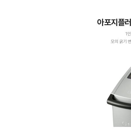
아포지플러
1인
모의 굵기 